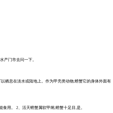
去水产门市去问一下。
可以栖息在淡水或陆地上。作为甲壳类动物,螃蟹它的身体外面有
能食用。 2、活天螃蟹属软甲纲,螃蟹十足目,是。