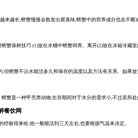
间越来越长,螃蟹慢慢会散发出腥臭味,螃蟹中的营养成分也在不断
螃蟹螃蟹保鲜技巧 (1)放在水桶中螃蟹饲养。离开(2)放在冰箱
存的,但螃蟹不沾水能活多久和保存的温度以及方法有关系。如果放
天。螃蟹是一种甲壳类动物,生存期间对于水分的需求小,不过若所
醉餐饮网
的经验得来哈,他一般能活到三天左右,也要根据气温来决定。