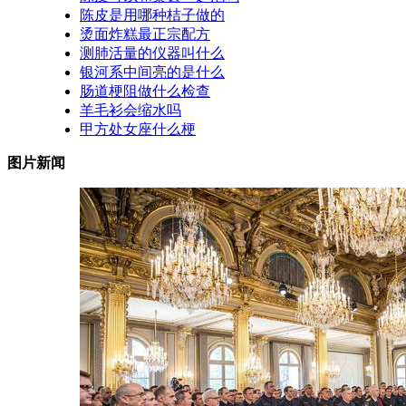
陈皮是用哪种桔子做的
烫面炸糕最正宗配方
测肺活量的仪器叫什么
银河系中间亮的是什么
肠道梗阻做什么检查
羊毛衫会缩水吗
甲方处女座什么梗
图片新闻