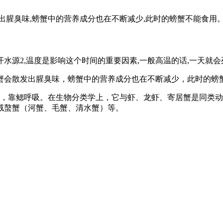
发出腥臭味,螃蟹中的营养成分也在不断减少,此时的螃蟹不能食用。
开水源2,温度是影响这个时间的重要因素,一般高温的话,一天就会
螃蟹会散发出腥臭味，螃蟹中的营养成分也在不断减少，此时的螃
着，靠鳃呼吸。在生物分类学上，它与虾、龙虾、寄居蟹是同类
绒螯蟹（河蟹、毛蟹、清水蟹）等。