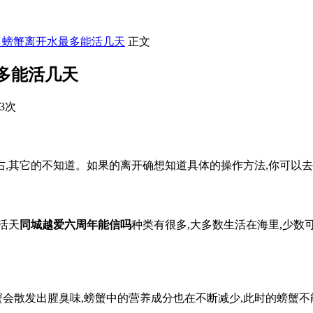
】螃蟹离开水最多能活几天
正文
多能活几天
03次
右,其它的不知道。如果的离开确想知道具体的操作方法,你可以
活天
同城越爱六周年能信吗
种类有很多,大多数生活在海里,少数
蟹会散发出腥臭味,螃蟹中的营养成分也在不断减少,此时的螃蟹不