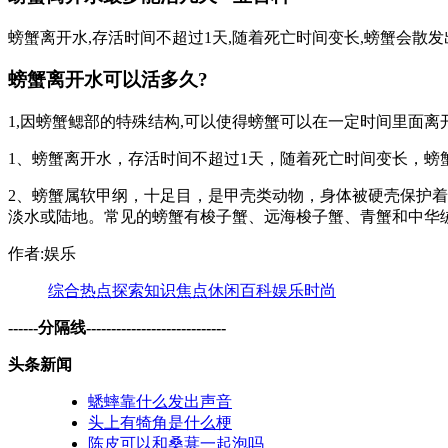
螃蟹离开水,存活时间不超过1天,随着死亡时间变长,螃蟹会散
螃蟹离开水可以活多久?
1,因螃蟹鳃部的特殊结构,可以使得螃蟹可以在一定时间里面离
1、螃蟹离开水，存活时间不超过1天，随着死亡时间变长，
2、螃蟹属软甲纲，十足目，是甲壳类动物，身体被硬壳保护
淡水或陆地。常见的螃蟹有梭子蟹、远海梭子蟹、青蟹和中华
作者:娱乐
综合
热点
探索
知识
焦点
休闲
百科
娱乐
时尚
------分隔线----------------------------
头条新闻
蟋蟀靠什么发出声音
头上有犄角是什么梗
陈皮可以和桑葚一起泡吗