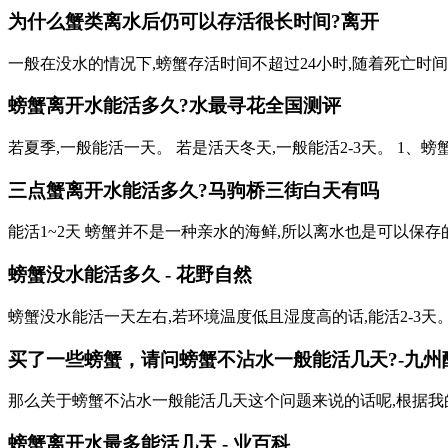
为什么蟹类离水后仍可以存活很长时间?离开
一般在没水的情况下,螃蟹存活时间不超过24小时,随着死亡时
螃蟹离开水能活多久?水最
寻花全国测评
若夏季,一般能活一天。 若是活天冬天,一般能活2-3天。 1、
三点蟹离开水能活多久?
马驹桥三街白天有吗
能活1~2天 螃蟹并不是一种亲水的海鲜,所以离水也是可以保
螃蟹没水能活多久 - 花野自然
螃蟹没水能活一天左右,若环境温度低且湿度高的话,能活2-3
买了一些螃蟹，请问螃蟹不沾水一般能活几天?-九州
那么关于螃蟹不沾水一般能活几天这个问题来说的话呢,根据我
螃蟹离开水最多能活几天 - 业百科