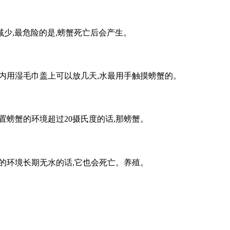
减少,最危险的是,螃蟹死亡后会产生。
冷藏室内用湿毛巾盖上可以放几天,水最用手触摸螃蟹的。
置螃蟹的环境超过20摄氏度的话,那螃蟹。
处的环境长期无水的话,它也会死亡。养殖。