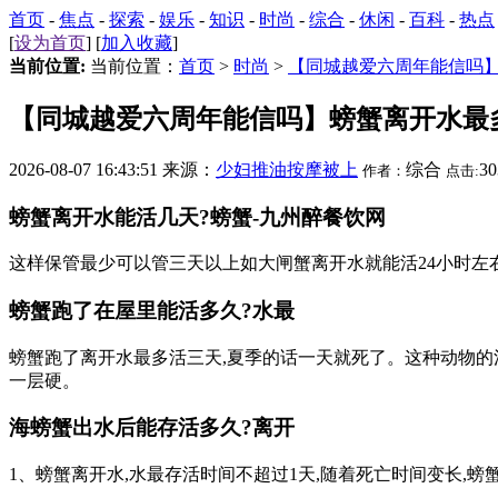
首页
-
焦点
-
探索
-
娱乐
-
知识
-
时尚
-
综合
-
休闲
-
百科
-
热点
[
设为首页
] [
加入收藏
]
当前位置:
当前位置：
首页
>
时尚
>
【同城越爱六周年能信吗
【同城越爱六周年能信吗】螃蟹离开水最
2026-08-07 16:43:51 来源：
少妇推油按摩被上
综合
3
作者：
点击:
螃蟹离开水能活几天?螃蟹-九州醉餐饮网
这样保管最少可以管三天以上如大闸蟹离开水就能活24小时左
螃蟹跑了在屋里能活多久?水最
螃蟹跑了离开水最多活三天,夏季的话一天就死了。这种动物的
一层硬。
海螃蟹出水后能存活多久?离开
1、螃蟹离开水,水最存活时间不超过1天,随着死亡时间变长,螃