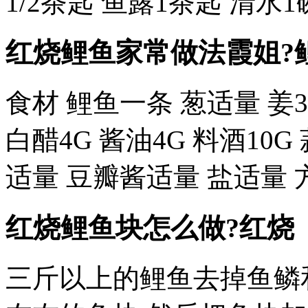
1/2茶匙 鱼露1茶匙 清水1
红烧鲤鱼家常做法霞姐?
食材 鲤鱼一条 葱适量 姜3
白醋4G 酱油4G 料酒10
适量 豆瓣酱适量 盐适量 
红烧鲤鱼块怎么做?红烧
三斤以上的鲤鱼去掉鱼鳞