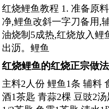
红烧鲤鱼教程 1. 准备原
净,鲤鱼改斜一字刀备用,辅
油烧制5成热,红烧放入鲤鱼
出沥。鲤鱼
红烧鲤鱼的红烧正宗做法
主料2人份 鲤鱼1条 辅料 
酒1茶匙 青蒜2棵 豆豉2汤