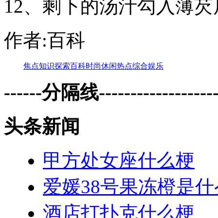
12、剩下的汤汁勾入薄
作者:百科
焦点
知识
探索
百科
时尚
休闲
热点
综合
娱乐
------分隔线--------------------
头条新闻
甲方处女座什么梗
爱媛38号果冻橙是
酒店打扑克什么梗