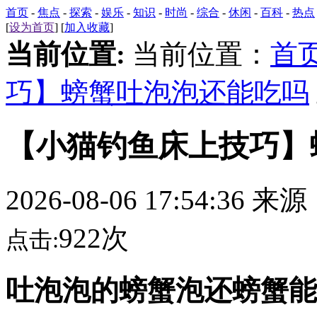
首页
-
焦点
-
探索
-
娱乐
-
知识
-
时尚
-
综合
-
休闲
-
百科
-
热点
[
设为首页
] [
加入收藏
]
当前位置:
当前位置：
首
巧】螃蟹吐泡泡还能吃吗
【小猫钓鱼床上技巧】
2026-08-06 17:54:36 来
922次
点击:
吐泡泡的螃蟹泡还螃蟹能