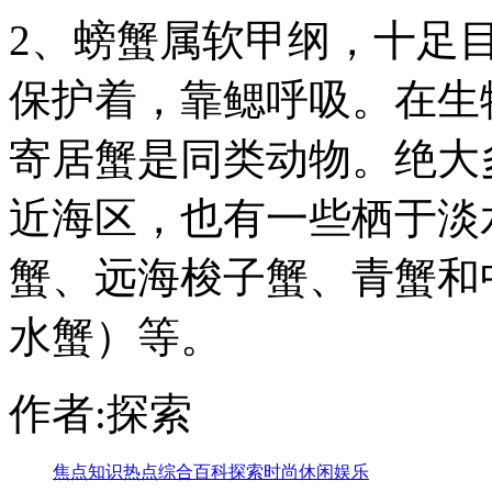
2、螃蟹属软甲纲，十足
保护着，靠鳃呼吸。在生
寄居蟹是同类动物。绝大
近海区，也有一些栖于淡
蟹、远海梭子蟹、青蟹和
水蟹）等。
作者:探索
焦点
知识
热点
综合
百科
探索
时尚
休闲
娱乐