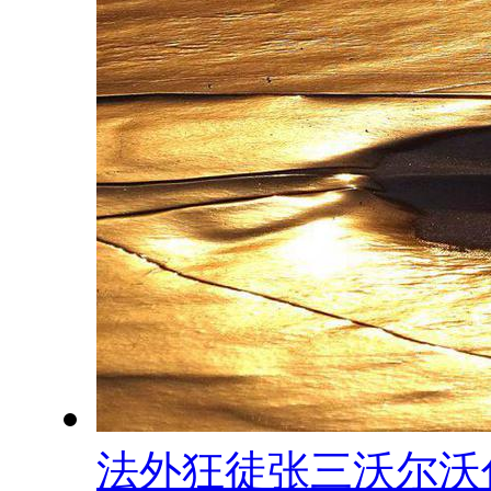
法外狂徒张三沃尔沃