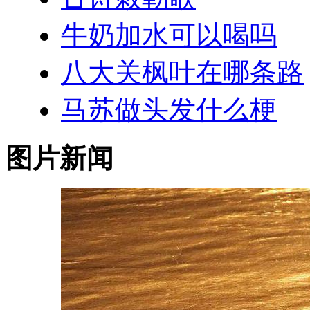
牛奶加水可以喝吗
八大关枫叶在哪条路
马苏做头发什么梗
图片新闻