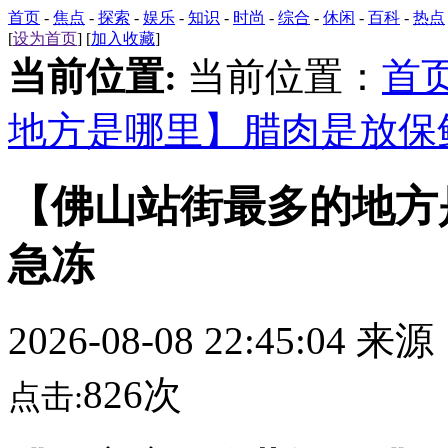
首页
-
焦点
-
探索
-
娱乐
-
知识
-
时尚
-
综合
-
休闲
-
百科
-
热点
[
设为首页
] [
加入收藏
]
当前位置:
当前位置：
首
地方是哪里】腊肉是放保
【佛山站街最多的地方
急冻
2026-08-08 22:45:04 来
826次
点击: