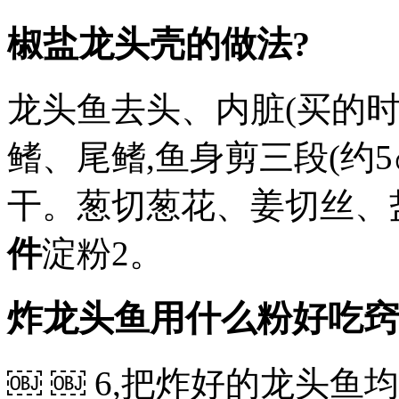
椒盐龙头壳的做法?
龙头鱼去头、内脏(买的时
鳍、尾鳍,鱼身剪三段(约5
干。葱切葱花、姜切丝、
件
淀粉2。
炸龙头鱼用什么粉好吃窍
￼ ￼ 6,把炸好的龙头