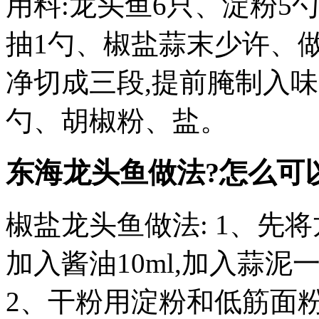
用料:龙头鱼6只、淀粉5
抽1勺、椒盐蒜末少许、
净切成三段,提前腌制入味,
勺、胡椒粉、盐。
东海龙头鱼做法?
怎么可
椒盐龙头鱼做法: 1、先
加入酱油10ml,加入蒜泥
2、干粉用淀粉和低筋面粉