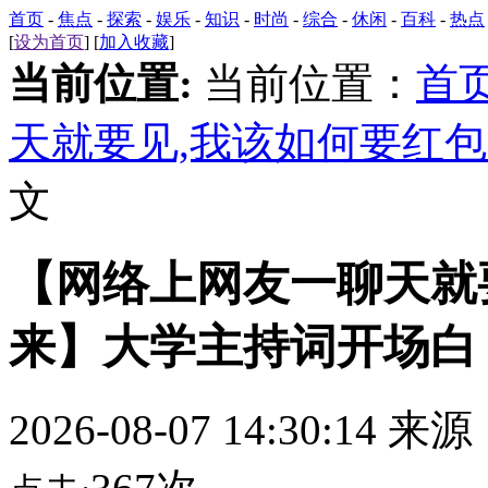
首页
-
焦点
-
探索
-
娱乐
-
知识
-
时尚
-
综合
-
休闲
-
百科
-
热点
[
设为首页
] [
加入收藏
]
当前位置:
当前位置：
首
天就要见,我该如何要红
文
【网络上网友一聊天就
来】大学主持词开场白
2026-08-07 14:30:14 来