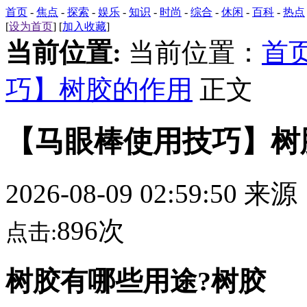
首页
-
焦点
-
探索
-
娱乐
-
知识
-
时尚
-
综合
-
休闲
-
百科
-
热点
[
设为首页
] [
加入收藏
]
当前位置:
当前位置：
首
巧】树胶的作用
正文
【马眼棒使用技巧】树
2026-08-09 02:59:50 来
896次
点击:
树胶有哪些用途?树胶