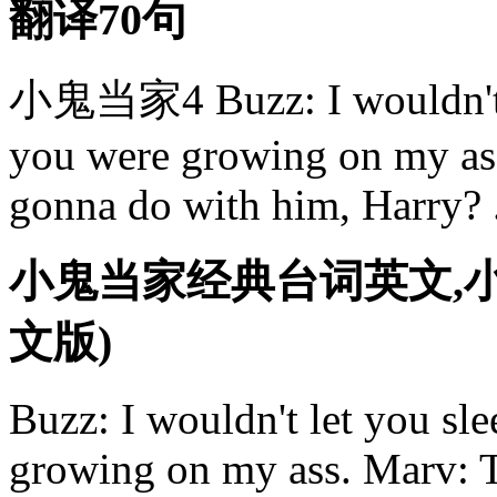
翻译70句
小鬼当家4 Buzz: I wouldn't le
you were growing on my as
gonna do with him, Harry? .
小鬼当家经典台词英文,
文版)
Buzz: I wouldn't let you sl
growing on my ass. Marv: 