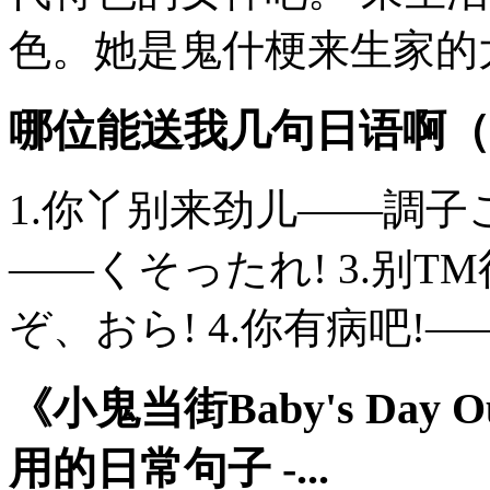
色。她是鬼什梗来生家的大.
哪位能送我几句日语啊（
1.你丫别来劲儿——調子こ
——くそったれ! 3.别
ぞ、おら! 4.你有病吧!—
《小鬼当街Baby's Day 
用的日常句子 -...