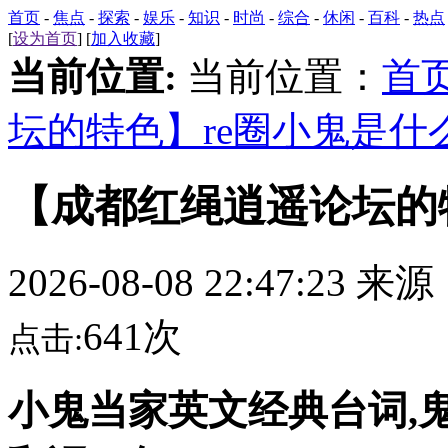
首页
-
焦点
-
探索
-
娱乐
-
知识
-
时尚
-
综合
-
休闲
-
百科
-
热点
[
设为首页
] [
加入收藏
]
当前位置:
当前位置：
首
坛的特色】re圈小鬼是什
【成都红绳逍遥论坛的
2026-08-08 22:47:23 来
641次
点击:
小鬼当家英文经典台词,