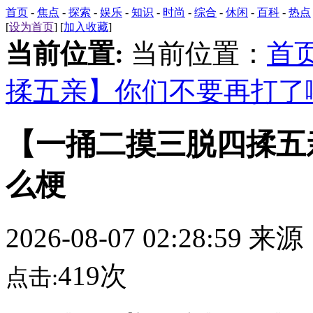
首页
-
焦点
-
探索
-
娱乐
-
知识
-
时尚
-
综合
-
休闲
-
百科
-
热点
[
设为首页
] [
加入收藏
]
当前位置:
当前位置：
首
揉五亲】你们不要再打了
【一捅二摸三脱四揉五
么梗
2026-08-07 02:28:59 来
419次
点击: