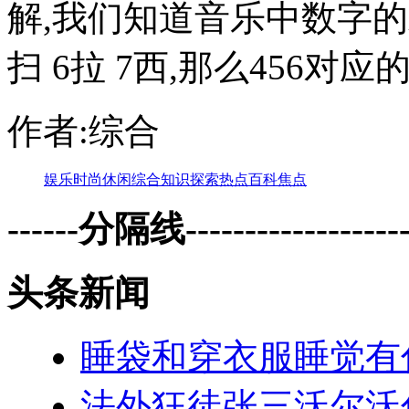
解,我们知道音乐中数字的发音
扫 6拉 7西,那么456对
作者:综合
娱乐
时尚
休闲
综合
知识
探索
热点
百科
焦点
------分隔线--------------------
头条新闻
睡袋和穿衣服睡觉有
法外狂徒张三沃尔沃