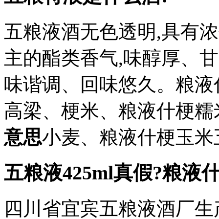
五粮液酒无色透明,具有浓
主的酯类香气,味醇厚、
味谐调、回味悠久。粮液
高梁、梗米、粮液什梗糯
意思
小麦、粮液什梗玉米五.
五粮液425ml真假?粮液
四川省宜宾五粮液酒厂生产