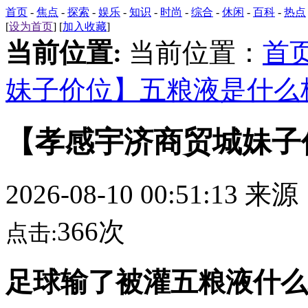
首页
-
焦点
-
探索
-
娱乐
-
知识
-
时尚
-
综合
-
休闲
-
百科
-
热点
[
设为首页
] [
加入收藏
]
当前位置:
当前位置：
首
妹子价位】五粮液是什么
【孝感宇济商贸城妹子
2026-08-10 00:51:13 来
366次
点击:
足球输了被灌五粮液什么