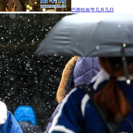
巴西狂欢节几月几日