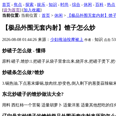
首页
-
焦点
-
探索
-
娱乐
-
知识
-
时尚
-
综合
-
休闲
-
百科
-
热点
[
设为首页
] [
加入收藏
]
当前位置:
当前位置：
首页
>
休闲
>
【极品外围无套内射】馇
【极品外围无套内射】馇子怎么炒
2026-08-08 01:44:26 来源：
少妇推油按摩被上
知识
5
作者：
点击:
炒碴子怎么做 - 懂得
原料:碴子,馇炒:1.把碴子从袋子里拿出来,烧开水,把碴子烫下,
炒碴条怎么做?馇炒
3.锅热油,下点葱末爆锅,放肉丝,炒变色,倒入剩下的葱姜蒜辣椒末
东北炒碴子的馇炒做法大全?
用料 西红柿一个苦菊 适量胡萝卜 适量洋葱 适量其他想吃的任