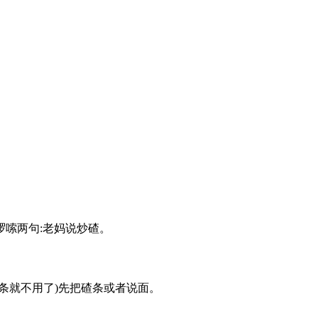
 啰嗦两句:老妈说炒碴。
面条就不用了)先把碴条或者说面。