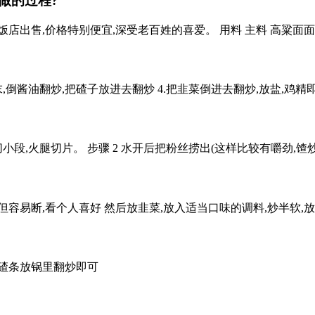
做的过程?
售,价格特别便宜,深受老百姓的喜爱。 用料 主料 高粱面面条35
末,倒酱油翻炒,把碴子放进去翻炒 4.把韭菜倒进去翻炒,放盐,鸡精
切小段,火腿切片。 步骤 2 水开后把粉丝捞出(这样比较有嚼劲
,但容易断,看个人喜好 然后放韭菜,放入适当口味的调料,炒半软,
碴条放锅里翻炒即可