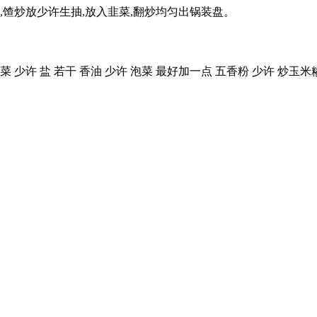
,馇炒放少许生抽,放入韭菜,翻炒均匀出锅装盘。
颗 青菜 少许 盐 若干 香油 少许 泡菜 最好加一点 五香粉 少许 炒