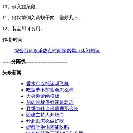
10、倒入韭菜段。
11、出锅前倒入黄蚬子肉，翻炒几下。
12、装盘即可食用。
作者:时尚
综合
百科
娱乐
热点
时尚
探索
焦点
休闲
知识
------分隔线----------------------------
头条新闻
香水可以托运吗飞机
吃菠萝不加盐会怎么样
大会邀请函模板
腊肉是放保鲜还是急冻
月饼为什么保质期那么长
团建主持人开场白
炒北瓜怎么做好吃
螃蟹吐泡泡还能吃吗