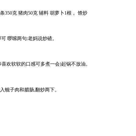
0克 猪肉50克 辅料 胡萝卜1根 。馇炒
即可 啰嗦两句:老妈说炒碴。
,馇炒喜欢软软的口感可多煮一会)起锅不放油。
放入蚬子肉和腊肠,翻炒两下。