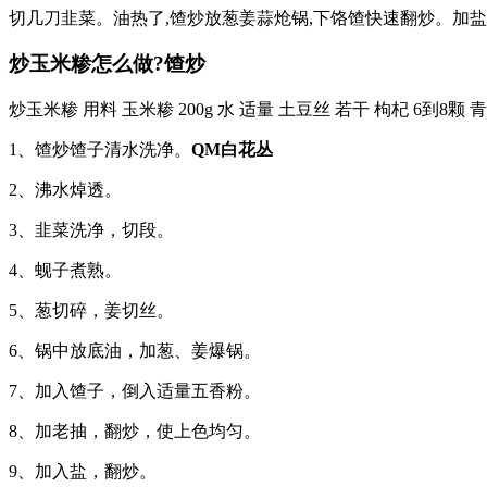
切几刀韭菜。油热了,馇炒放葱姜蒜炝锅,下饹馇快速翻炒。加盐
炒玉米糁怎么做?馇炒
炒玉米糁 用料 玉米糁 200g 水 适量 土豆丝 若干 枸杞 6到8
1、馇炒馇子清水洗净。
QM白花丛
2、沸水焯透。
3、韭菜洗净，切段。
4、蚬子煮熟。
5、葱切碎，姜切丝。
6、锅中放底油，加葱、姜爆锅。
7、加入馇子，倒入适量五香粉。
8、加老抽，翻炒，使上色均匀。
9、加入盐，翻炒。