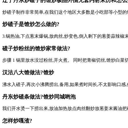
辽宁丹东炒碴子的馇炒
极品外围无套内射
来历和怎么
炒碴子制作非常简单,在我们这个地区大多数是小吃部等小型的饭店出
炒碴子是馇炒怎么做的?
3.锅热油,下点葱末爆锅,放肉丝,炒变色,倒入剩下的葱姜蒜辣椒
碴子炒粉丝的馇炒家常做法?
步骤 1 锅里放水没过粉丝,开火煮。 同时把青椒切丝,馇炒白菜
汉沽八大馇做法?馇炒
沸水入碴子,再次小沸腾捞出,备用,如果煮时间长,不太影响口感
丹东炒碴条做法?馇炒
同城哟泡
我们开水烫一下捞出来,放油加热放点肉丝翻炒放葱姜末酱油把
怎样炒嘎渣?