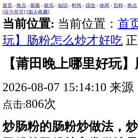
首页
-
焦点
-
探索
-
娱乐
-
知识
-
时尚
-
综合
-
休闲
-
百科
-
热点
[
设为首页
] [
加入收藏
]
当前位置:
当前位置：
首
玩】肠粉怎么炒才好吃
正
【莆田晚上哪里好玩】
2026-08-07 15:14:10 来
806次
点击:
炒肠粉的肠粉炒做法，炒