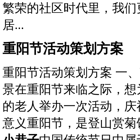
繁荣的社区时代里，我们
居...
重阳节活动策划方案
重阳节活动策划方案 一
景在重阳节来临之际，想
的老人举办一次活动，庆
意义重阳节，是登山赏菊
小巷子
中国传统节日中属