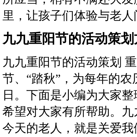
里，让孩子们体验与老人间
九九重阳节的活动策划
九九重阳节的活动策划 
节、“踏秋”，为每年的
日。下面是小编为大家整
希望对大家有所帮助。九
今天的老人，就是关爱我们