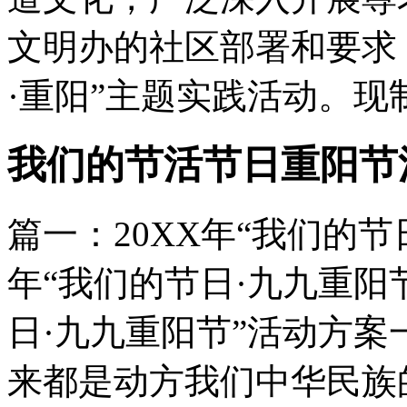
文明办的社区部署和要求
·重阳”主题实践活动。现制
我们的节活节日重阳节
篇一：20XX年“我们的节
年“我们的节日·九九重阳节
日·九九重阳节”活动方
来都是动方我们中华民族