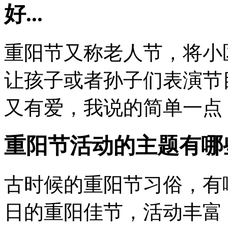
好...
重阳节又称老人节，将小
让孩子或者孙子们表演节
又有爱，我说的简单一点
重阳节活动的主题有哪
古时候的重阳节习俗，有
日的重阳佳节，活动丰富