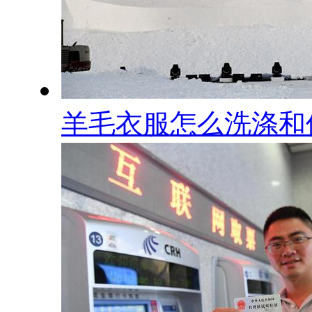
羊毛衣服怎么洗涤和