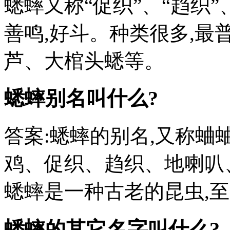
蟋蟀又称“促织”、“趋织”
善鸣,好斗。种类很多,最
芦、大棺头蟋等。
蟋蟀别名叫什么?
答案:蟋蟀的别名,又称
鸡、促织、趋织、地喇叭
蟋蟀是一种古老的昆虫,至
蟋蟀的其它名字叫什么?