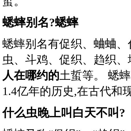
蜇。
蟋蟀别名?蟋蟀
蟋蟀别名有促织、蛐蛐、
虫、斗鸡、促织、趋织、
人在哪约的
土蜇等。 蟋
1.4亿年的历史,在古代和
什么虫晚上叫白天不叫?