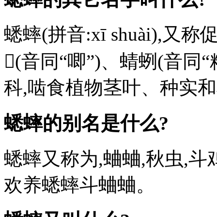
蟋蟀(拼音:xī shuài
𧉍(音同“唧”)、蜻蛚(音同
科,啮食植物茎叶、种实
蟋蟀的别名是什么?
蟋蟀又称为,蛐蛐,秋虫,
欢养蟋蟀斗蛐蛐。