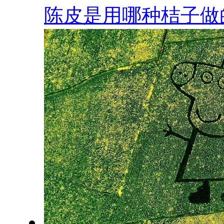
陈皮是用哪种桔子做