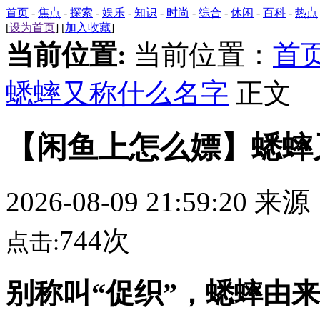
首页
-
焦点
-
探索
-
娱乐
-
知识
-
时尚
-
综合
-
休闲
-
百科
-
热点
[
设为首页
] [
加入收藏
]
当前位置:
当前位置：
首
蟋蟀又称什么名字
正文
【闲鱼上怎么嫖】蟋蟀
2026-08-09 21:59:20 来
744次
点击:
别称叫“促织”，蟋蟀由来