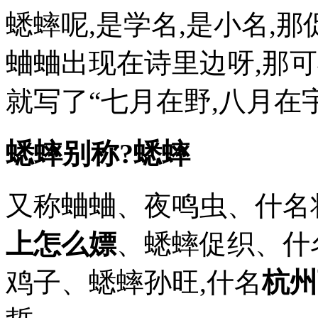
蟋蟀呢,是学名,是小名,
蛐蛐出现在诗里边呀,那可
就写了“七月在野,八月在
蟋蟀别称?蟋蟀
又称蛐蛐、夜鸣虫、什名
上怎么嫖
、蟋蟀促织、什
鸡子、蟋蟀孙旺,什名
杭州