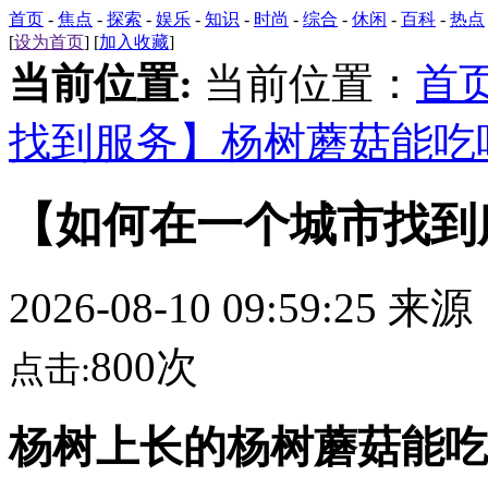
首页
-
焦点
-
探索
-
娱乐
-
知识
-
时尚
-
综合
-
休闲
-
百科
-
热点
[
设为首页
] [
加入收藏
]
当前位置:
当前位置：
首
找到服务】杨树蘑菇能吃
【如何在一个城市找到
2026-08-10 09:59:25 来
800次
点击:
杨树上长的杨树蘑菇能吃